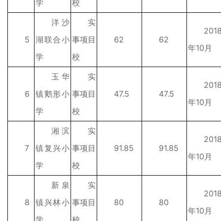
学
校
洋沙
实
201
5
湖联合小
事项目
62
62
年10月
学
校
玉华
实
201
6
镇鹅形小
事项目
47.5
47.5
年10月
学
校
湘滨
实
201
7
镇复兴小
事项目
91.85
91.85
年10月
学
校
新泉
实
201
8
镇兴林小
事项目
80
80
年10月
学
校