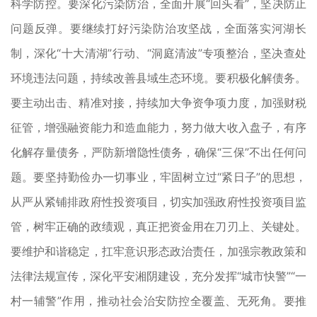
科学防控。要深化污染防治，全面开展“回头看”，坚决防止
问题反弹。要继续打好污染防治攻坚战，全面落实河湖长
制，深化“十大清湖”行动、“洞庭清波”专项整治，坚决查处
环境违法问题，持续改善县域生态环境。要积极化解债务。
要主动出击、精准对接，持续加大争资争项力度，加强财税
征管，增强融资能力和造血能力，努力做大收入盘子，有序
化解存量债务，严防新增隐性债务，确保“三保”不出任何问
题。要坚持勤俭办一切事业，牢固树立过“紧日子”的思想，
从严从紧铺排政府性投资项目，切实加强政府性投资项目监
管，树牢正确的政绩观，真正把资金用在刀刃上、关键处。
要维护和谐稳定，扛牢意识形态政治责任，加强宗教政策和
法律法规宣传，深化平安湘阴建设，充分发挥“城市快警”“一
村一辅警”作用，推动社会治安防控全覆盖、无死角。要推