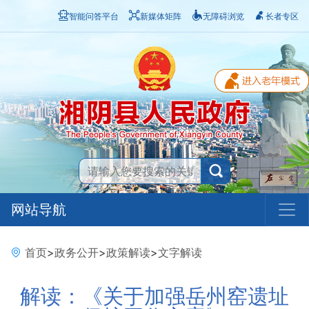
智能问答平台
新媒体矩阵
无障碍浏览
长者专区
网站导航
首页
>
政务公开
>
政策解读
>
文字解读
解读：《关于加强岳州窑遗址