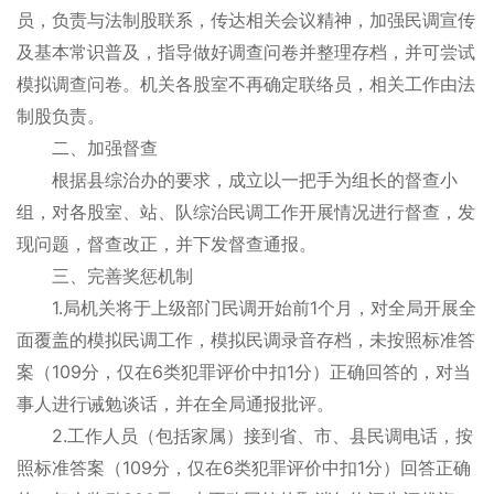
员，负责与法制股联系，传达相关会议精神，加强民调宣传
及基本常识普及，指导做好调查问卷并整理存档，并可尝试
模拟调查问卷。机关各股室不再确定联络员，相关工作由法
制股负责。
二、加强督查
根据县综治办的要求，成立以一把手为组长的督查小
组，对各股室、站、队综治民调工作开展情况进行督查，发
现问题，督查改正，并下发督查通报。
三、完善奖惩机制
1.
1
局机关将于上级部门民调开始前
个月，对全局开展全
面覆盖的模拟民调工作，模拟民调录音存档，未按照标准答
109
6
1
案（
分，仅在
类犯罪评价中扣
分）正确回答的，对当
事人进行诫勉谈话，并在全局通报批评。
2.
工作人员（包括家属）接到省、市、县民调电话，按
109
6
1
照标准答案（
分，仅在
类犯罪评价中扣
分）回答正确