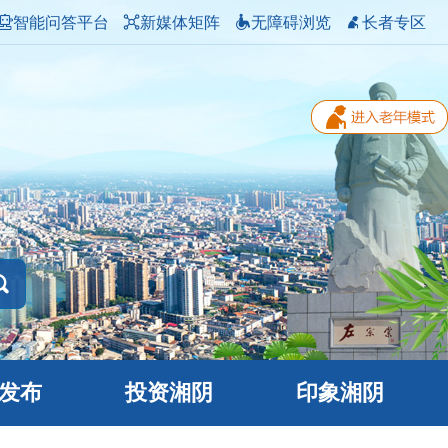
智能问答平台
新媒体矩阵
无障碍浏览
长者专区
发布
投资湘阴
印象湘阴