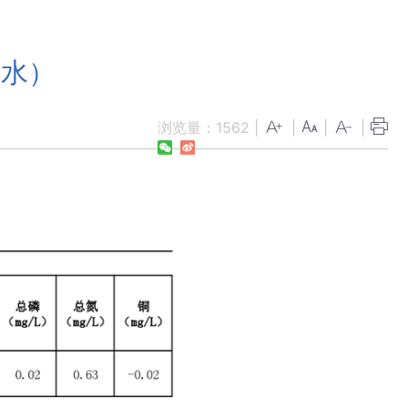
表水）
浏览量：
1562
|
|
|
|