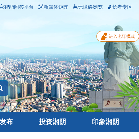
智能问答平台
新媒体矩阵
无障碍浏览
长者专区
发布
投资湘阴
印象湘阴