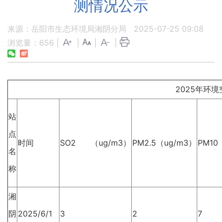
测情况公示
来源：岳阳市生态环境局湘阴分局
2025-07-25 09:08
浏览量：
656
|
|
|
|
2025年环
站
点
时间
SO2 （ug/m3）
PM2.5（ug/m3）
PM10
名
称
湘
阴
2025/6/1
3
2
7