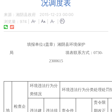
况调度表
来源：湘阴县政府
2015-12-23 00:00
浏览量：
974
|
|
|
|
填报单位
:(
盖章）湘阴县环境保护
局
填表联系方式：
0730-
2300615
环境违法行为分
环境违法行为分类处理处罚
类情况
责令限
检查企
地
违法建
违法排
责令停
期改正