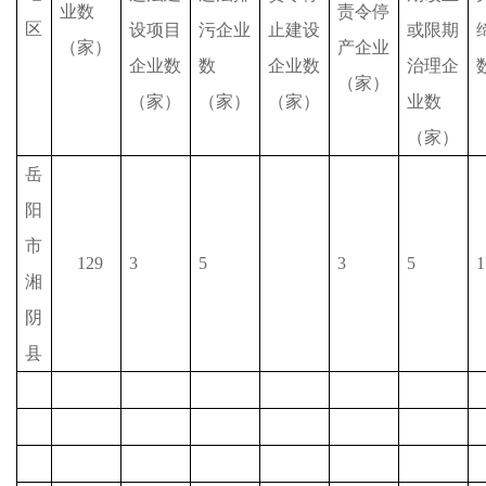
业数
责令停
区
设项目
污企业
止建设
或限期
（家）
产企业
企业数
数
企业数
治理企
（家）
（家）
（家）
（家）
业数
（家）
岳
阳
市
129
3
5
3
5
1
湘
阴
县