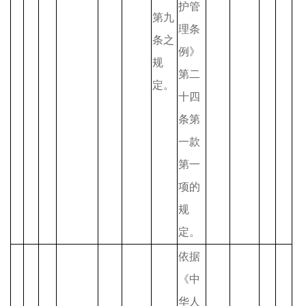
护管
第九
理条
条之
例》
规
第二
定。
十四
条第
一款
第一
项的
规
定。
依据
《中
华人