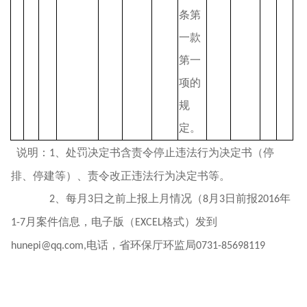
条第
一款
第一
项的
规
定。
说明：
、处罚决定书含责令停止违法行为决定书（停
1
排、停建等）、责令改正违法行为决定书等。
、每月
日之前上报上月情况（
月
日前报
年
2
3
8
3
2016
月案件信息，电子版（
格式）发到
1-7
EXCEL
电话，省环保厅环监局
hunepi@qq.com,
0731-85698119