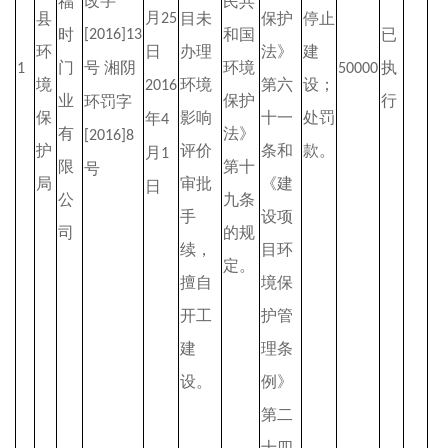
改字
福
民共
月
县
目未
保护
停止
25
时
和国
已
[2016]13
环
日
办理
法》
建
门
号
湘阴
环境
执
1
50000
境
环境
第六
设；
2016
业
保护
行
环罚字
保
影响
十一
处罚
年
4
有
法》
[2016]8
护
评价
条和
款。
月
1
限
第十
号
局
审批
《建
日
公
九条
手
设项
司
的规
续，
目环
定。
擅自
境保
开工
护管
建
理条
设。
例》
第二
十四