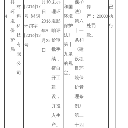
月
县
未办
保护
10
材
和国
停
已
[2016]17
环
日
理环
法》
料
号
湘阴
环境
产；
执
4
20000
境
境影
第六
2016
科
保护
处罚
行
环罚字
保
响评
十一
年
5
技
法》
款。
[2016]13
护
价审
条和
月
25
有
第十
号
局
批手
《建
日
限
九条
续，
设项
公
的规
擅自
目环
司
定。
开工
境保
建
护管
设，
理条
并投
例》
入生
第二
产。
十四