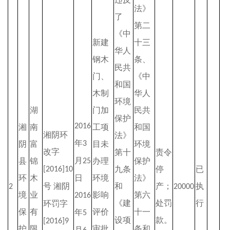
法》
了
第二
《中
新建
十三
华人
钢木
条、
民共
门、
《中
和国
木制
华人
环境
湖
门加
民共
保护
2016
湘
南
工项
和国
湘阴环
法》
年
阴
富
3
目未
环境
改字
第十
责令
月
县
锦
办理
保护
25
九条
停
已
[2016]10
环
木
日
环境
法》
号
湘阴
和
产；
执
2
20000
境
业
影响
第六
2016
《建
处罚
行
环罚字
保
有
评价
十一
年
5
设项
款。
[2016]9
护
限
审批
条和
月