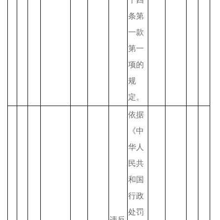
条第
一款
第一
项的
规
定。
依据
《中
华人
民共
和国
行政
处罚
违反