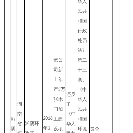
华人
民共
和国
行政
处罚
法》
该公
第二
司新
十三
上年
条、
产
万
《中
3
违反
张木
华人
湖
了
门加
民共
南
《中
2016
湘
工建
和国
湘阴环
省
华人
年
阴
3
设项
环境
责令