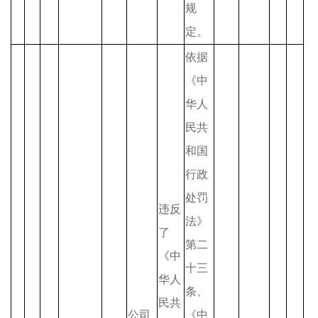
规
定。
依据
《中
华人
民共
和国
行政
处罚
违反
法》
了
第二
《中
十三
华人
条、
民共
公司
《中