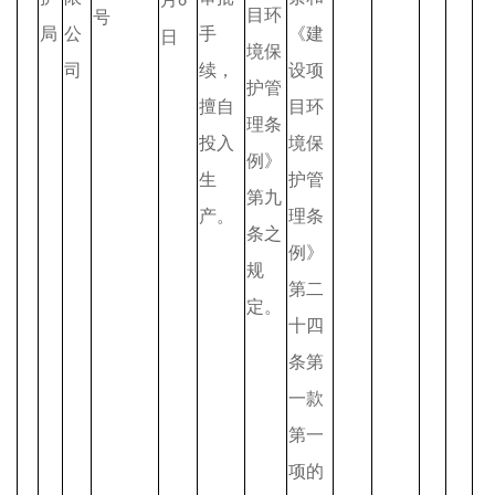
6
目环
号
局
公
手
《建
日
境保
司
续，
设项
护管
擅自
目环
理条
投入
境保
例》
生
护管
第九
产。
理条
条之
例》
规
第二
定。
十四
条第
一款
第一
项的