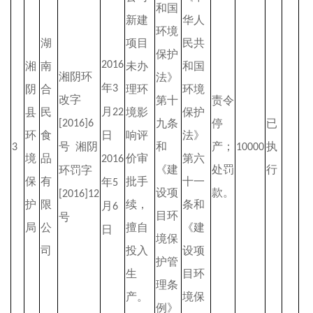
和国
新建
华人
环境
湖
项目
民共
保护
2016
湘
南
未办
和国
湘阴环
法》
年
阴
合
3
理环
环境
改字
第十
责令
月
县
民
境影
保护
22
九条
停
已
[2016]6
环
食
日
响评
法》
号
湘阴
和
产；
执
3
10000
境
品
价审
第六
2016
《建
处罚
行
环罚字
保
有
批手
十一
年
5
设项
款。
[2016]12
护
限
续，
条和
月
6
目环
号
局
公
擅自
《建
日
境保
司
投入
设项
护管
生
目环
理条
产。
境保
例》