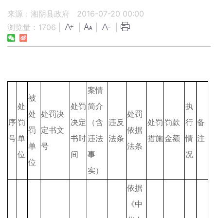
来源：湘阴县政府
2016-07-20 00:00
浏览量：
1706
|
|
|
|
案情
被
处
处罚
简介
执
处
处罚决
处罚
序
罚
决定
（含
违反
处罚
罚款
行
备
罚
定书文
依据
号
单
书时
违法
法条
措施
金额
情
注
单
号
法条
位
间
事
况
位
实）
依据
《中