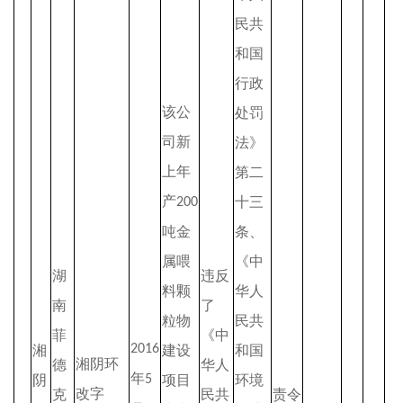
民共
和国
行政
该公
处罚
司新
法》
上年
第二
产
十三
200
吨金
条、
属喂
《中
湖
违反
料颗
华人
南
了
粒物
民共
菲
《中
2016
湘
建设
和国
湘阴环
德
华人
年
阴
5
项目
环境
改字
克
民共
责令