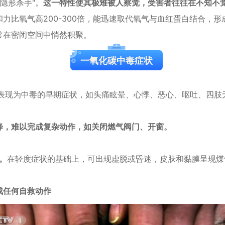
隐形杀手"。
这一特性使其极难被人察觉，受害者往往在不知不
力比氧气高200-300倍，能迅速取代氧气与血红蛋白结合，形成
常在密闭空间中悄然积聚。
一氧化碳中毒症状
表现为中毒的早期症状，如头痛眩晕、心悸、恶心、呕吐、四肢
降，难以完成复杂动作，如关闭燃气阀门、开窗。
。
在轻度症状的基础上，可出现虚脱或昏迷，皮肤和黏膜呈现煤
成任何自救动作