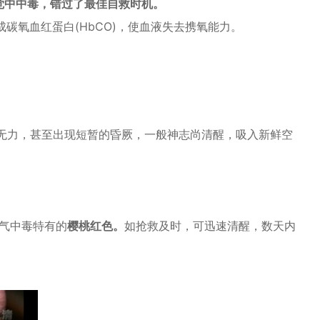
觉中中毒，错过了最佳自救时机。
碳氧血红蛋白(HbCO)，
使血液失去携氧能力。
无力，甚至出现短暂的昏厥，一般神志尚清醒，吸入新鲜空
气中毒特有的
樱桃红色。
如抢救及时，可迅速清醒，数天内