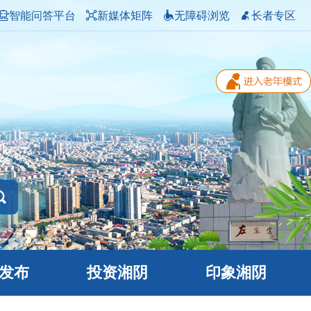
智能问答平台
新媒体矩阵
无障碍浏览
长者专区
发布
投资湘阴
印象湘阴