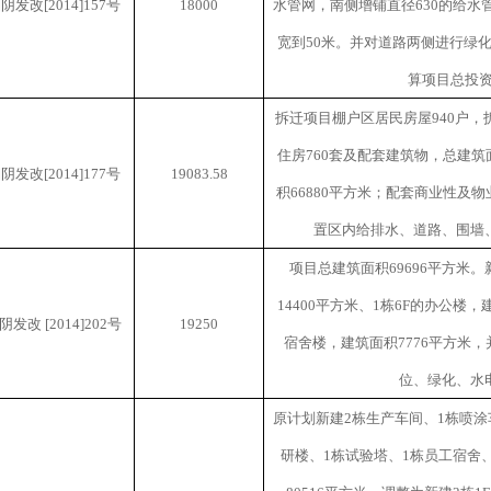
湘阴发改
[2014]157
号
18000
水管网，南侧增铺直径
630
的给水
宽到
50
米。并对道路两侧进行绿
算项目总投
拆迁项目棚户区居民房屋
940
户，
住房
760
套及配套建筑物，总建筑
湘阴发改
[2014]177
号
19083.58
积
66880
平方米；配套商业性及物
置区内给排水、道路、围墙
项目总建筑面积
69696
平方米。
14400
平方米、
1
栋
6F
的办公楼，
阴发改
[2014]202
号
19250
宿舍楼，建筑面积
7776
平方米，
位、绿化、水
原计划新建
2
栋生产车间、
1
栋喷涂
研楼、
1
栋试验塔、
1
栋员工宿舍