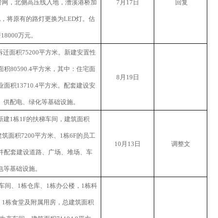
管网，北侧高压线入地，漕溪港桥加
7
月
17
日
回复
化，将原有的路灯更换为
LED
灯。估
资
18000
万元。
拆迁面积
75200
平方米。新建安置性
面积
80590.4
平方米，其中：住宅面
8
月
19
日
业面积
13710.4
平方米。配套建设安
、供配电、绿化等基础设施。
新建
1
栋
1F
的扶梯车间，建筑面积
建筑面积
7200
平方米、
1
栋
6F
的员工
10
月
13
日
调整文
并配套建设道路、广场、堆场、车
电等基础设施。
车间、
1
栋仓库、
1
栋办公楼，
1
栋科
、
1
栋食堂及附属用房，总建筑面积