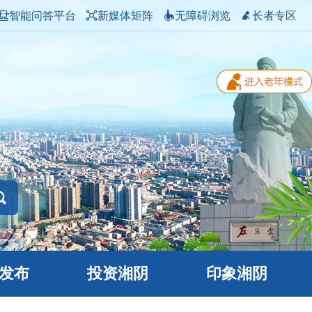
智能问答平台
新媒体矩阵
无障碍浏览
长者专区
发布
投资湘阴
印象湘阴