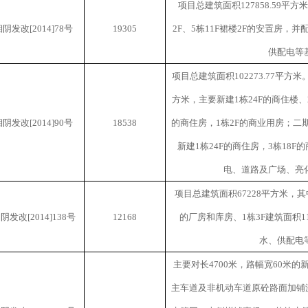
项目总建筑面积
127858.59
平方米
湘阴发改
[2014]78
号
19305
2F
、
5
栋
11F
裙楼
2F
的安置房，并
供配电等
项目总建筑面积
102273.77
平方米
方米，主要新建
1
栋
24F
的商住楼、
湘阴发改
[2014]90
号
18538
的商住房，
1
栋
2F
的商业用房；二
新建
1
栋
24F
的商住房，
3
栋
18F
的
电、道路及广场、亮
项目总建筑面积
67228
平方米，其
湘阴发改
[2014]138
号
12168
的厂房和库房、
1
栋
3F
建筑面积
1
水、供配电
主要对长
4700
米，路幅宽
60
米的
主车道及非机动车道原砼路面加铺