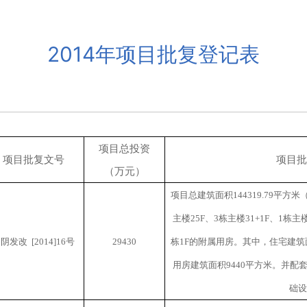
2014年项目批复登记表
项目总投资
项目批复文号
项目批
（万元）
项目总建筑面积
144319.79
平方米
主楼
25F
、
3
栋主楼
31+1F
、
1
栋主
湘阴发改
[2014]16
号
29430
栋
1F
的附属用房。其中，住宅建筑
用房建筑面积
9440
平方米。并配
础设