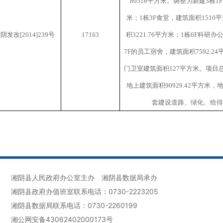
80516
平方米。调整为新建
3
栋
1F
米；
1
栋
3F
食堂，建筑面积
1510
平
湘阴发改
[2014]239
号
17163
积
3221.76
平方米；
1
栋
6F
科研办
7F
的员工宿舍，建筑面积
7592.24
门卫室建筑面积
127
平方米。项目
地上建筑面积
90929.42
平方米，
套建设道路、绿化、给排
湘阴县人民政府办公室主办
湘阴县数据局承办
湘阴县政府办值班室联系电话：0730-2223205
湘阴县数据局联系电话：0730-2260199
湘公网安备43062402000173号