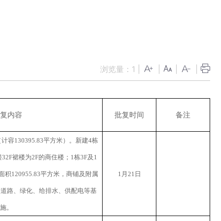
浏览量：
1
|
|
|
|
复内容
批复时间
备注
（计容
130395.83
平方米）。新建
4
栋
楼
32F
裙楼为
2F
的商住楼；
1
栋
3F
及
1
面积
120955.83
平方米，商铺及附属
1
月
21
日
套道路、绿化、给排水、供配电等基
施。