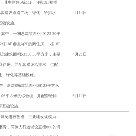
，其中新建
5
栋
11F
、
4
栋
18F
裙楼
配套建设道路广场、绿化、给排水、
4
月
14
日
基础设施。
。其中：一期总建筑面积
49123.39
平
2
栋
18F
裙楼为
2F
的商住房，
1
栋
18F
期总建筑面积
53150.38
平方米，主要
4
月
21
日
商住房。并配套建设给排水、供配
化、绿化等基础设施。
中：新建
8
栋建筑面积
66122
平方米
106
平方米的综合楼。并配套给排
6
月
11
日
等基础设施。
新世纪进行改造。主要建设规模为：
沥青，两侧人行道铺设直径
800
的污