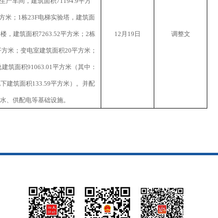
生产车间，建筑面积
71194.9
平方
方米；
1
栋
23F
电梯实验塔，建筑面
公楼，建筑面积
7263.52
平方米；
2
栋
12
月
19
日
调整文
平方米；变电室建筑面积
20
平方米；
总建筑面积
91063.01
平方米（其中：
地下建筑面积
133.59
平方米）。并配
水、供配电等基础设施。