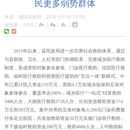
民更多弱势群体
来源：湘阴县政府
2016-01-06 00:00
浏览量：
2615
|
|
|
|
2015
年以来，县民政局进一步完善社会救助体系，通过
与县财政、卫生、人社等部门协调联系，完善城乡医疗救助
制度，形成资助对象参合参保、门诊医疗救助、住院医疗救
助、临时医疗救助和慈善医疗援助的“五位一体”新模式。今
年已累计投入资金
210
万元，资助
4.1
万名城乡低保和五保对
象参保参合，覆盖率达
100%
；城乡医疗“一站式”结算救助
3486
人次，大病医疗救助
3728
人次，分别发放救助资金
174
万元和
593
万元。集中供养的五保对象每人
200
元门诊药费拨
付各定点医院，共发放救助资金
20
万元实施门诊医疗救助，
并下拨临时救助资金
280
万元，救助
4666
人次，人均救助标