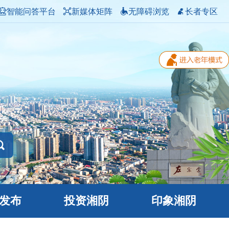
智能问答平台
新媒体矩阵
无障碍浏览
长者专区
发布
投资湘阴
印象湘阴