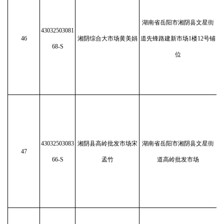
湖南省岳阳市湘阴县文星街
43032503081
46
湘阴综合大市场黄美娟
道先锋路建新市场1楼12号铺
68-S
位
43032503083
湘阴县高岭批发市场宋
湖南省岳阳市湘阴县文星街
47
66-S
孟竹
道高岭批发市场