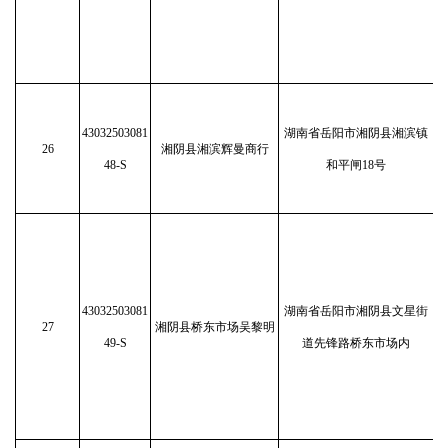
43032503081
湖南省岳阳市湘阴县湘滨镇
26
湘阴县湘滨辉曼商行
48-S
和平闸18号
43032503081
湖南省岳阳市湘阴县文星街
27
湘阴县桥东市场吴黎明
49-S
道先锋路桥东市场内