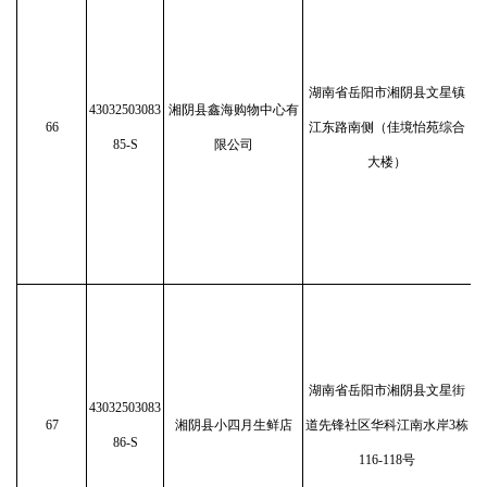
湖南省岳阳市湘阴县文星镇
43032503083
湘阴县鑫海购物中心有
66
江东路南侧（佳境怡苑综合
85-S
限公司
大楼）
湖南省岳阳市湘阴县文星街
43032503083
67
湘阴县小四月生鲜店
道先锋社区华科江南水岸3栋
86-S
116-118号