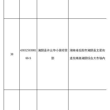
43032503081
湘阴县许云华小菜经营
湖南省岳阳市湘阴县文星街
38
60-S
部
道先锋路湘阴综合大市场内