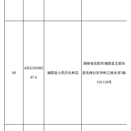
湖南省岳阳市湘阴县文星街
43032503083
68
湘阴县小四月生鲜店
道先锋社区华科江南水岸3栋
87-S
116-118号