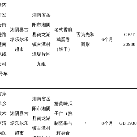
经济
开发
湖南省岳
合街
阳市湘阴
湘阴县古
老式香脆
进路
县鹤龙湖
舌为先和
GB/T
塘乐尔乐
鸡蛋卷
6
个月
楚南
镇古潭村
图形
20980
超市
（饼干）
电线
潭堤片区
公司
九组
号车
省萍
湖南省岳
萍乡
蟹黄味瓜
阳市湘阴
技术
湘阴县古
子仁（熟
县鹤龙湖
区清
塘乐尔乐
制坚果与
/
8
个月
GB 1930
镇古潭村
物医
超市
籽类食