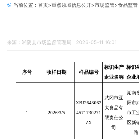
当前位置：
首页
>
重点领域信息公开
>
市场监管
>
食品监管
来源：湘阴县市场监督管理局
2026-05-11 16:01
标识生产
标识
序号
收样日期
样品编号
企业名称
企业
湖南
武冈市亚
XBJ2643062
阳市
太食品有
1
2026/3/5
4571730271
市工
限责任公
ZX
区新
司
路