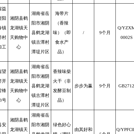
省益
湖南省岳
海带片
资阳
湘阴县鹤
阳市湘阴
（香辣
春镇
龙湖镇天
Q/YZX
县鹤龙湖
味）（即
/
9
个月
桥村
天购物中
0002S
镇古潭村
食水产
加工
心
潭堤片区
品）
湖南省岳
省望
湘阴县鹤
香辣味柴
阳市湘阴
济开
龙湖镇天
火干（非
县鹤龙湖
步步为赢
9
个月
GB271
雷锋
天购物中
发酵豆制
镇古潭村
3
号
心
品）
潭堤片区
湖南省岳
湘阴县鹤
县安
阳市湘阴
绿色好心
龙湖镇天
由其好和
Q/YPFC0