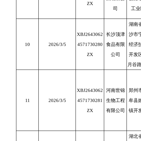
ZX
司
工业
湖南
XBJ2643062
长沙顶津
沙市
10
2026/3/5
4571730280
食品有限
经济
ZX
公司
开发
月谷
XBJ2643062
河南世锦
郑州
11
2026/3/5
4571730281
生物工程
牟县
ZX
有限公司
镇开
湖北