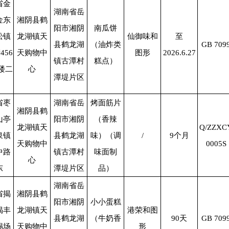
省金
湖南省岳
金东
湘阴县鹤
阳市湘阴
南瓜饼
松镇
龙湖镇天
仙御味和
至
县鹤龙湖
（油炸类
GB 709
街
456
天购物中
图形
2026.6.27
镇古潭村
糕点）
楼二
心
潭堤片区
省枣
湖南省岳
烤面筋片
湘阴县鹤
山亭
阳市湘阴
（香辣
龙湖镇天
Q/ZZXC
泉镇
县鹤龙湖
味）（调
/
9
个月
天购物中
0005S
中路
镇古潭村
味面制
心
东
潭堤片区
品）
湖南省岳
省揭
湘阴县鹤
阳市湘阴
小小蛋糕
揭丰
龙湖镇天
港荣和图
县鹤龙湖
（牛奶香
90
天
GB 709
锡场
天购物中
形