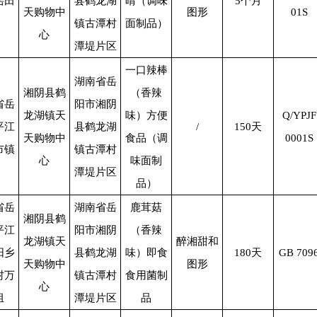
岳田
县鹤龙湖
晴（调味
5
个月
天购物中
图形
01S
镇古潭村
面制品）
心
潭堤片区
一口辣棒
湖南省岳
湘阴县鹤
（香辣
省岳
阳市湘阴
龙湖镇天
味）方便
Q/YPJF
平江
县鹤龙湖
/
150
天
天购物中
食品（调
0001S
市镇
镇古潭村
心
味面制
潭堤片区
品）
省岳
湖南省岳
鹿茸菇
湘阴县鹤
平江
阳市湘阴
（香辣
龙湖镇天
醉湘甜和
阳乡
县鹤龙湖
味）即食
180
天
GB 709
天购物中
图形
村万
镇古潭村
食用菌制
心
组
潭堤片区
品