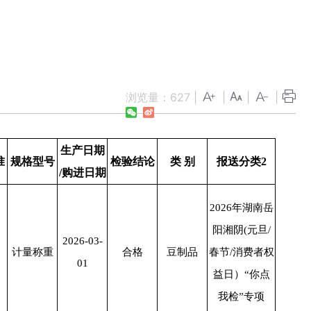
浏览量：
627
|
|
|
|
生产日期
准
规格型号
检验结论
类 别
报送分类2
/购进日期
2026年湖南岳
阳湘阴(元旦/
2026-03-
2
计量称重
合格
豆制品
春节/消费者权
01
益日）“你点
我检”专项