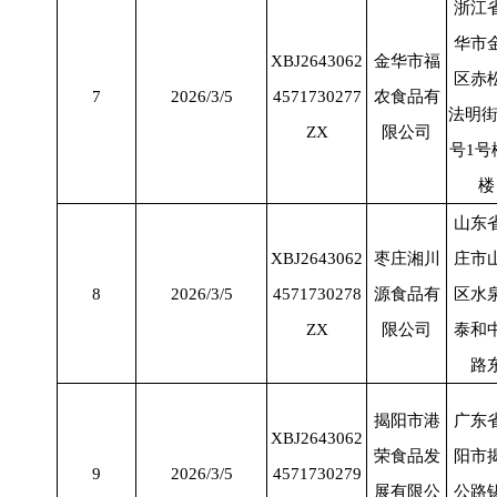
浙江
华市
XBJ2643062
金华市福
区赤
7
2026/3/5
4571730277
农食品有
法明
ZX
限公司
号
1
号
楼
山东
XBJ2643062
枣庄湘川
庄市
8
2026/3/5
4571730278
源食品有
区水
ZX
限公司
泰和
路
揭阳市港
广东
XBJ2643062
荣食品发
阳市
9
2026/3/5
4571730279
展有限公
公路