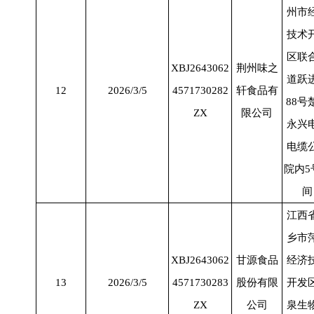
州市
技术
区联
XBJ2643062
荆州味之
道跃
12
2026/3/5
4571730282
轩食品有
88
号
ZX
限公司
永兴
电缆
院内
5
间
江西
乡市
XBJ2643062
甘源食品
经济
13
2026/3/5
4571730283
股份有限
开发
ZX
公司
泉生