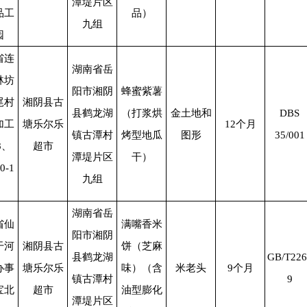
潭堤片区
品工
品）
九组
园
省连
湖南省岳
林坊
阳市湘阴
蜂蜜紫薯
尾村
湘阴县古
县鹤龙湖
（打浆烘
金土地和
DBS
加工
塘乐尔乐
12
个月
镇古潭村
烤型地瓜
图形
35/001
8
、
超市
潭堤片区
干）
0-1
九组
湖南省岳
省仙
满嘴香米
阳市湘阴
干河
湘阴县古
饼（芝麻
县鹤龙湖
GB/T226
办事
塘乐尔乐
味）（含
米老头
9
个月
镇古潭村
9
宝北
超市
油型膨化
潭堤片区