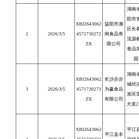
湖南
阳市
XBJ2643062
益阳市湘
区长
2
2026/3/5
4571730272
闽食品有
流源
ZX
限公司
食品
园
湖南
XBJ2643062
长沙步步
城经
3
2026/3/5
4571730273
为赢食品
发区
ZX
有限公司
大道
2
XBJ2643062
平江
平江县丰