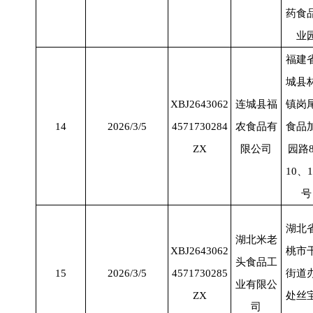
药食
业
福建
城县
XBJ2643062
连城县福
镇岗
14
2026/3/5
4571730284
农食品有
食品
ZX
限公司
园路
10
、
1
号
湖北
湖北米老
XBJ2643062
桃市
头食品工
15
2026/3/5
4571730285
街道
业有限公
ZX
处丝
司