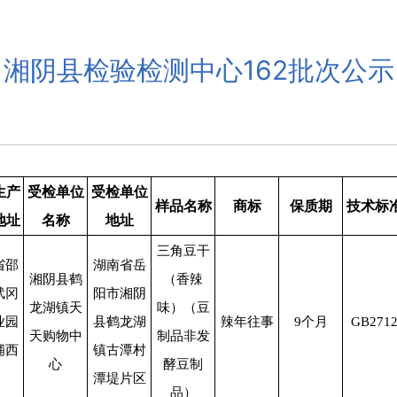
湘阴县检验检测中心162批次公示
生产
受检单位
受检单位
样品名称
商标
保质期
技术标
地址
名称
地址
三角豆干
省邵
湖南省岳
湘阴县鹤
（香辣
武冈
阳市湘阴
龙湖镇天
味）（豆
业园
县鹤龙湖
辣年往事
9
个月
GB271
天购物中
制品非发
铺西
镇古潭村
心
酵豆制
潭堤片区
品）