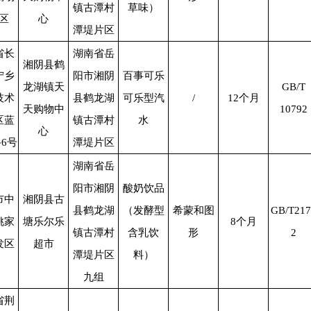
镇古潭村
草味）
区
心
潭堤片区
省长
湖南省岳
湘阴县鹤
宁乡
阳市湘阴
百事可乐
龙湖镇天
GB/T
技术
县鹤龙湖
可乐型汽
/
12
个月
天购物中
10792
区蓝
镇古潭村
水
心
路
6
号
潭堤片区
湖南省岳
阳市湘阴
酸奶饮品
市中
湘阴县古
县鹤龙湖
（发酵型
希蒙和图
GB/T217
姚家
塘乐尔乐
8
个月
镇古潭村
含乳饮
形
2
发区
超市
潭堤片区
料）
九组
省荆