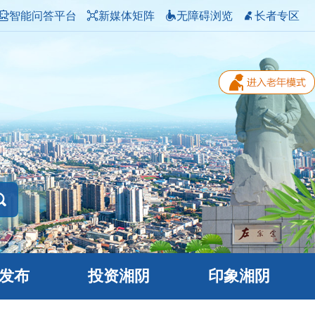
智能问答平台
新媒体矩阵
无障碍浏览
长者专区
发布
投资湘阴
印象湘阴