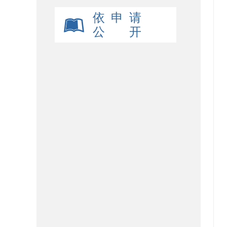
依 申 请
公 开