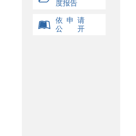
度报告
依 申 请
公 开