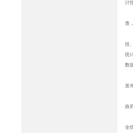
计
查
技
统
数
发
政
全