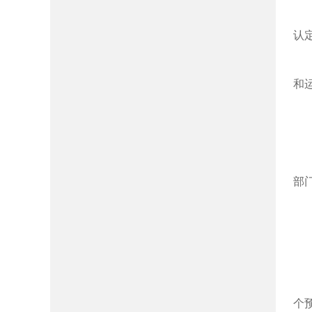
认
和
部
个