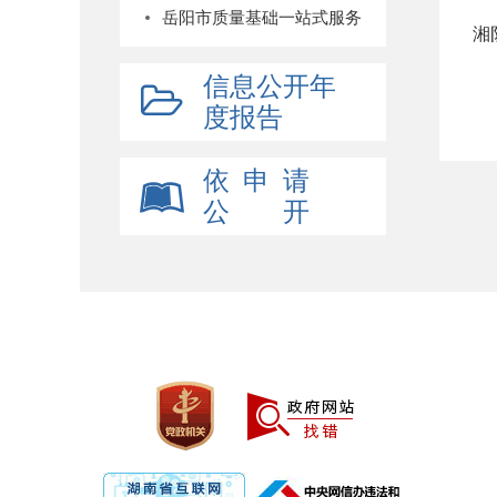
岳阳市质量基础一站式服务
湘
信息公开年
度报告
依 申 请
公 开