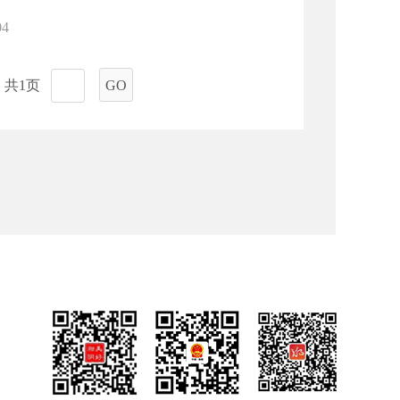
04
共1页
GO