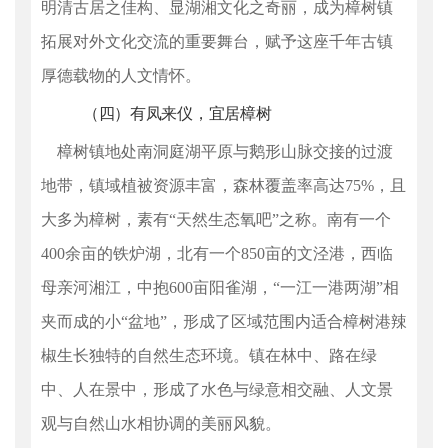
明清古居之佳构、显湖湘文化之奇丽，成为樟树镇
拓展对外文化交流的重要舞台，赋予这座千年古镇
厚德载物的人文情怀。
（
四
）有凤来仪，宜居樟树
樟树镇地处南洞庭湖平原与鹅形山脉交接的过渡
地带，镇域植被资源丰富，森林覆盖率高达
75%，且
大多为樟树，素有“天然生态氧吧”之称。南有一个
400余亩的铁炉湖，北有一个850亩的文泾港，西临
母亲河湘江，中抱600亩阳雀湖，“一江一港两湖”相
夹而成的小“盆地”，形成了区域范围内适合樟树港辣
椒生长独特的自然生态环境。镇在林中、路在绿
中、人在景中，形成了水色与绿意相交融、人文景
观与自然山水相协调的美丽风貌。