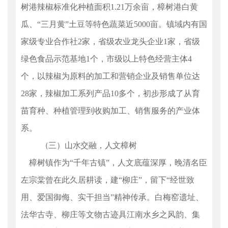
树港辣椒标准化种植面积1.
21
万余亩，樟树港白黄
瓜、
“三月黄”土豆等特色蔬菜近5000亩。镇域内有国
家级专业合作社2家，省级农业龙头企业1家，省级
绿色食品示范基地1个，市级以上特色经营主体4
个，以辣椒为原料的加工和营销企业及销售单位达
28家，辣椒加工系列产品10多个，初步形成了从育
苗育种、种植管理到收购加工、销售服务的产业体
系。
（三）山水交融，人文樟树
樟树镇作为
“千年古镇”，人文底蕴深厚，晚清名臣
左宗棠曾在此久居耕读，建“柳庄”，留下“经世致
用、爱国
御侮
、实干担当
”精神传承。白梅窑遗址、
法华古寺、柳庄等文物古迹具江南水乡之风韵、集