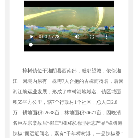
樟树镇位于湘阴县西南部，毗邻望城，依傍湘
江，因境内原有一株需
7人合抱的古樟而得名，后因
湘江航运业发展，形成了樟树港地域名。镇区域面
积
55
平方公里，辖
7个行政村1个社区，总人口2.8
万，耕地面积
22638
亩，林地面积
30671
亩，因晚清
名臣左宗棠故居
“柳庄”和国家地理标志产品“樟树港
辣椒”而远近闻名，素有“千年樟树港，一品辣椒香”