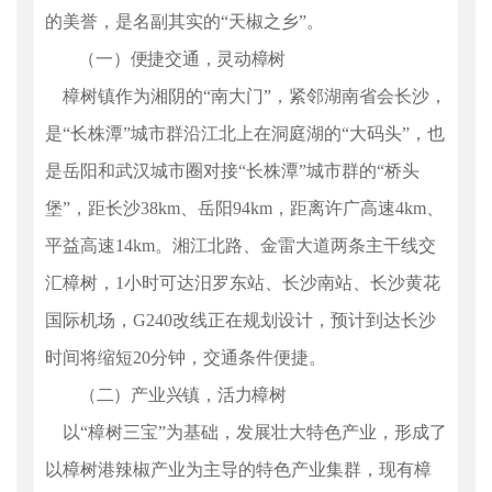
的美誉，是名副其实的“天椒之乡”。
（一）便捷交通
，灵动樟树
樟树镇作为湘阴的
“南大门”，紧邻湖南省会长沙，
是“长株潭”城市群沿江北上在洞庭湖的“大码头”，也
是岳阳和武汉城市圈对接“长株潭”城市群的“桥头
堡”，距长沙38km、岳阳94km，距离许广高速4km、
平益高速14km。湘江北路、金雷大道两条主干线交
汇樟树，1小时可达汨罗东站、长沙南站、长沙黄花
国际机场，
G240改线正在规划设计
，
预计到达长沙
时间将缩短
20分钟，
交通条件便捷。
（二）产业兴镇，活力樟树
以
“樟树三宝”为基础，发展壮大特色产业，形成了
以樟树港辣椒产业为主导的特色产业集群，现有樟