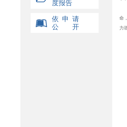
度报告
依 申 请
命
公 开
力