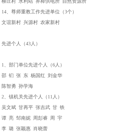
柳庄村 水利站 界樟供电所 自然资源所
14、尊师重教工作先进单位（3个）
文谊新村 兴源村 农家新村
先进个人（43人）
1、部门单位先进个人（6人）
邵 钔 张 东 杨国红 刘金华
陈智勇 孙学海
2、镇机关先进个人（11人）
吴文斌 甘再平 张吉武 甘 铁
谭 亮 邹南妮 周彭睿 周 宇
李 璐 张颖惠 肖晓蕾