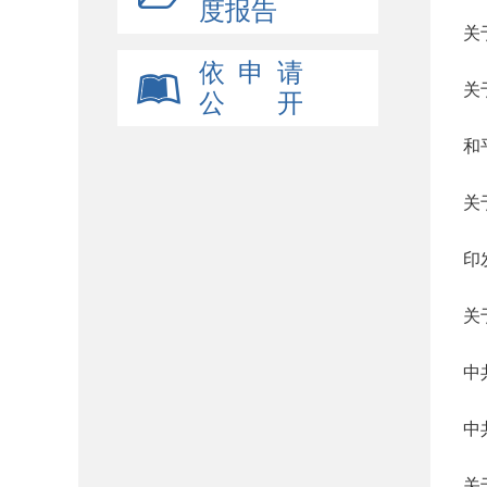
度报告
关
依 申 请
关
公 开
和
关
印
关
中
中
关