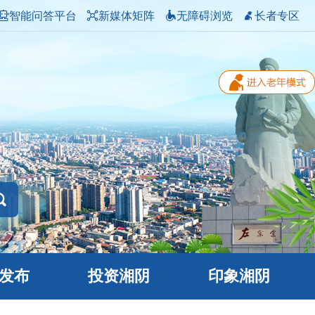
智能问答平台
新媒体矩阵
无障碍浏览
长者专区
发布
投资湘阴
印象湘阴