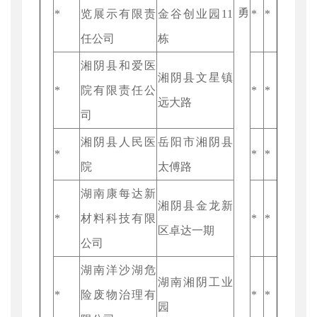
勇
*
览展示有限责
金谷创业园11
*
*
任公司
栋
湘阴县和爱医
湘阴县文星镇
*
院有限责任公
*
*
远大路
司
湘阴县人民医
岳阳市湘阴县
*
*
*
院
太傅路
湖南康每达新
湘阴县金龙新
*
材料科技有限
*
*
区卓达一期
公司
湖南洋沙湖危
湖南湘阴工业
*
险废物治理有
*
*
园