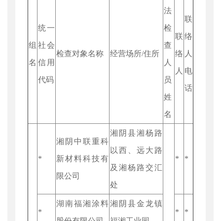
法
联
统一
检
联
络
组
社会
查
检查对象名称
经营场所/住所
络
人
名
信用
人
人
电
代码
员
话
姓
名
湘阴县湘杨路
湘阴中联重科
以西、远大路
*
新材料科技有
*
*
及湘杨路交汇
限公司
处
湖南福湘涂料
湘阴县金龙镇
*
*
*
股份有限公司
福湘工业园