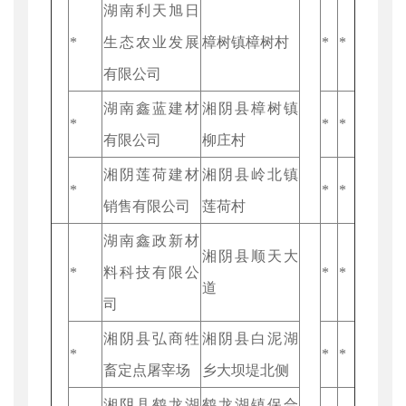
湖南利天旭日
*
生态农业发展
樟树镇樟树村
*
*
有限公司
湖南鑫蓝建材
湘阴县樟树镇
*
*
*
有限公司
柳庄村
湘阴莲荷建材
湘阴县岭北镇
*
*
*
销售有限公司
莲荷村
湖南鑫政新材
湘阴县顺天大
*
料科技有限公
*
*
道
司
湘阴县弘商牲
湘阴县白泥湖
*
*
*
畜定点屠宰场
乡大坝堤北侧
湘阴县鹤龙湖
鹤龙湖镇保合