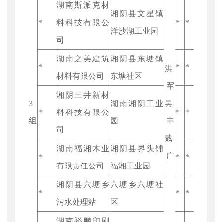
湖南斯派克材
湘阴县文星镇
*
料科技有限公
*
*
洋沙湖工业园
司
湖南之美建筑
湘阴县东塘镇
*
*
*
洪
材料有限公司
东塘社区
军
湘阴三井新材
3
湖南湘阴工业
吴
*
料科技有限公
*
*
组
园
丰
司
戴
湖南福湘木业
湘阴县界头铺
广
*
*
*
有限责任公司
福湘工业园
湘阴县六塘乡
六塘乡六塘社
*
*
*
污水处理站
区
湖南裕鹏印刷