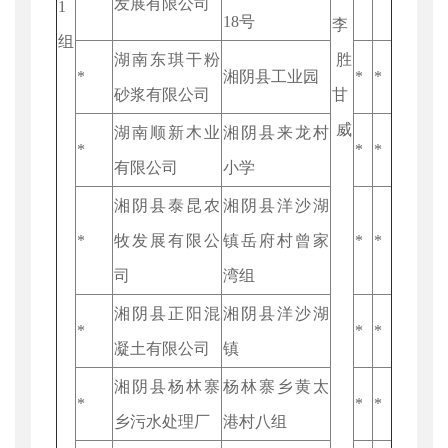
发展有限公司
1
18号
李
组
湖南东琪干粉
胜
*
湘阴县工业园
*
*
砂浆有限公司
甘
威
湖南顺新木业
湘阴县来龙村
*
*
*
有限公司
小学
湘阴县泰昆农
湘阴县洋沙湖
*
牧发展有限公
镇岳府村曾家
*
*
司
湾组
湘阴县正阳混
湘阴县洋沙湖
*
*
*
凝土有限公司
镇
湘阴县杨林寨
杨林寨乡黄太
*
*
*
乡污水处理厂
港村八组