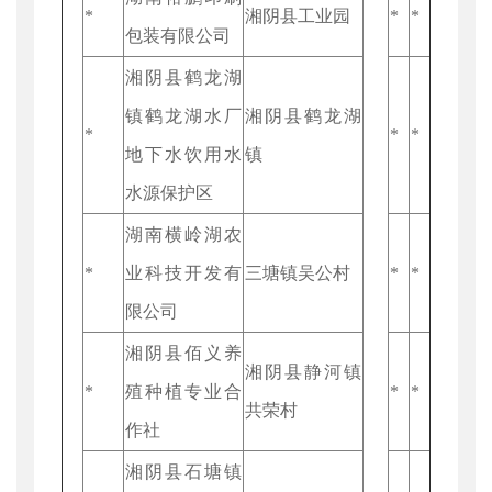
*
湘阴县工业园
*
*
包装有限公司
湘阴县鹤龙湖
镇鹤龙湖水厂
湘阴县鹤龙湖
*
*
*
地下水饮用水
镇
水源保护区
湖南横岭湖农
*
业科技开发有
三塘镇吴公村
*
*
限公司
湘阴县佰义养
湘阴县静河镇
*
殖种植专业合
*
*
共荣村
作社
湘阴县石塘镇