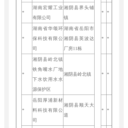
湖南宏耀工业
湘阴县界头铺
*
*
*
有限公司
镇
湖南省华颂环
湖南省岳阳市
*
保科技有限公
湘阴县英波达
*
*
司
厂房11栋
湘阴县岭北镇
铁角嘴水厂地
*
湘阴县岭北镇
*
*
下水饮用水水
源保护区
岳阳厚浦新材
湘阴县顺天大
*
料科技有限公
*
*
道
司