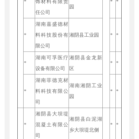
*
饰材料有限责
*
*
园
任公司
湖南嘉盛德材
*
料科技股份有
湘阴县工业园
*
*
限公司
湖南可孚医疗
湘阴县金龙新
*
*
*
设备有限公司
区
湖南菲德克材
湖南湘阴工业
*
料科技有限公
*
*
园
司
湘阴县大坝堤
湘阴县白泥湖
*
混凝土有限公
*
*
乡大坝堤北侧
司