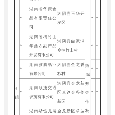
湖南省华康食
湘阴县玉华开
*
品有限责任公
*
*
发区
司
湖南省楠竹山
湘阴县白泥湖
*
华鑫农副产品
*
*
乡楠竹山村
开发有限公司
湖南雅腾纸业
湘阴县金龙香
熊
*
*
*
有限公司
杉村
斌
湘阴县金龙新
郑
湖南顺捷交通
4
*
区卓达金谷创
*
*
锦
设施有限公司
组
新园
伟
杨
湖南斯笛儿展
金龙新区卓达