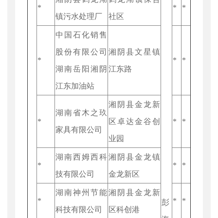
*
*
*
镇污水处理厂
社区
中国石化销售
股份有限公司
湘阴县文星镇
*
*
*
湖南岳阳湘阴
江东路
江东加油站
湘阴县金龙新
湖南省木之玖
*
区卓达金谷创
*
*
家具有限公司
业园
湖南西姆西科
湘阴县金龙镇
*
*
*
技有限公司
金龙新区
湖南神州节能
湘阴县金龙新
*
*
*
彭
科技有限公司
区科创港