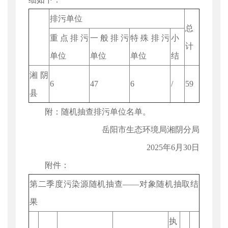
排污单位
总
重点排污
一般排污
特殊排污
小
计
单位
单位
单位
结
湘阴
6
47
6
/
59
县
附：随机抽查排污单位名单。
岳阳市生态环境局湘阴分局
2025年6月30日
附件：
第二季度污染源随机抽查——对象随机抽取结
果
执