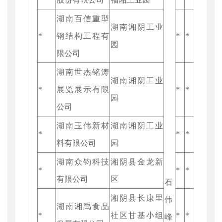
湖南百信重型
湖南湘阴工业
*
钢结构工程有
*
*
园
限公司
湖南世杰铭涛
湖南湘阴工业
*
展览展示有限
*
*
园
公司
湖南玉伟新材
湖南湘阴工业
*
*
*
料有限公司
园
湖南众钧科技
湘阴县金龙新
*
*
*
有限公司
区
石
湘阴县长康里
伟
湖南湘禹食品
*
社区甘基小组
*
*
峰