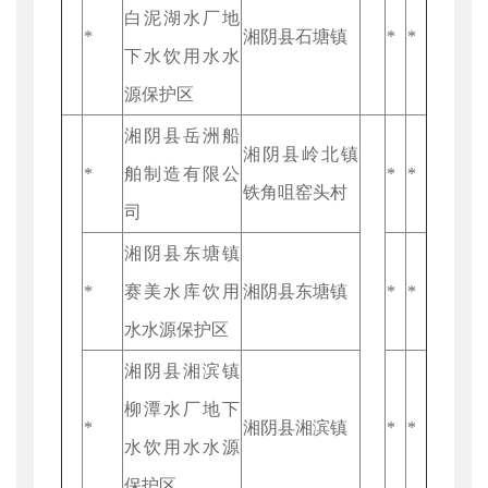
白泥湖水厂地
*
湘阴县石塘镇
*
*
下水饮用水水
源保护区
湘阴县岳洲船
湘阴县岭北镇
*
舶制造有限公
*
*
铁角咀窑头村
司
湘阴县东塘镇
*
赛美水库饮用
湘阴县东塘镇
*
*
水水源保护区
湘阴县湘滨镇
柳潭水厂地下
*
湘阴县湘滨镇
*
*
水饮用水水源
保护区