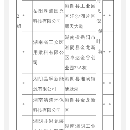
海
湘阴县工业园
岳阳厚浦国兴
飞
2
*
区洋沙湖片区
*
*
科技有限公司
倪
组
顺天大道
彪
湖南省岳阳市
叶
湖南省三众医
湘阴县金龙新
南
*
用敷料有限公
*
*
区卓达金谷创
司
业园23A栋
湘阴晶孚新能
湘阴县湘滨镇
*
*
*
源有限公司
酬塘湖
湖南清溪环保
湘阴县金龙新
*
*
*
科技有限公司
区
湘阴县湘龙装
湖南湘阴工业