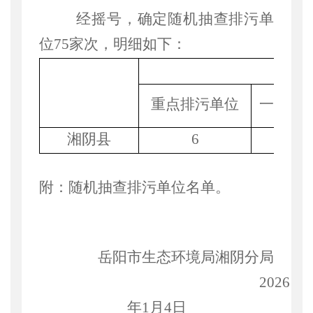
经摇号，确定随机抽查排污单
位
75
家次，明细如下：
重点排污单位
一般排
湘阴县
6
57
附：随机抽查排污单位名单。
岳阳市生态
环境局
湘阴分局
20
26
年
1
月
4
日