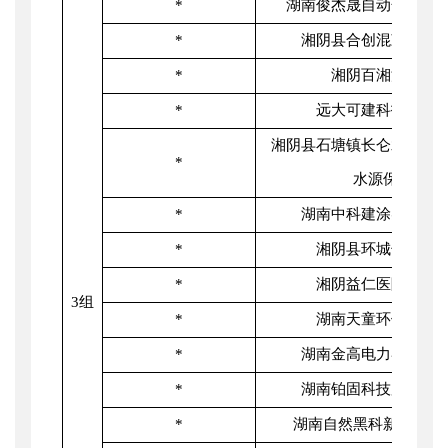
*
湖南俊杰晟自动化设备
*
湘阴县合创混凝土有
*
湘阴百湘源食品
*
远大可建科技有限
湘阴县石塘镇长仑水厂地
*
水源保护区
*
湖南中科建涂实业有
*
湘阴县环城长岭加
*
湘阴益仁医院有限
3组
*
湖南天童环保有限
*
湖南金高电力器材有
*
湖南铂固科技股份有
*
湖南自然黑科新材料有