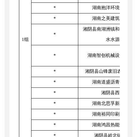
*
湖南抱洋环境设备有
*
湖南之美建筑材料有
湘阴县南湖洲镇和平水厂
*
1组
水水源保护区
*
湖南智创机械设备制造
*
湘阴县山锋废旧农机回收
*
湖南道盛沥青搅拌有
*
湘阴县西湖加油
*
湖南北思孚新材料有
*
湖南裕同印刷包装有
*
湖南鸿昌热能设备有
*
湘阴县岭北镇污水处