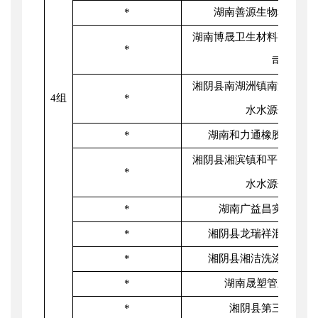
*
湖南善源生物科技有
湖南博晟卫生材料有限公
*
司
湘阴县南湖洲镇南湖水厂
4组
*
水水源保护区
*
湖南和力通橡胶制品有
湘阴县湘滨镇和平闸水厂
*
水水源保护区
*
湖南广益昌实业有限
*
湘阴县龙瑞祥混凝土有
*
湘阴县湘洁洗涤服务有
*
湖南晟塑管业有限
*
湘阴县第三人民医