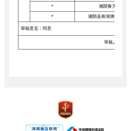
*
湘阴春天家具厂
*
湘阴县南湖洲镇污水
审核意见：同意
审核人：
王