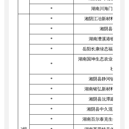
*
湖南川海门业有限
*
湘阴江冶新材料科技有
*
湘阴县中医院
*
湖南漕溪港物流有限
*
岳阳长康绿态福海油脂
湖南国坤生态农业种养农
*
社
*
湘阴县静河镇污水处
*
湖南铭弘新材料有限责
*
湘阴县沅潭建材有限
*
湘阴县中久混凝土有
*
湖南百尔泰克生物科技