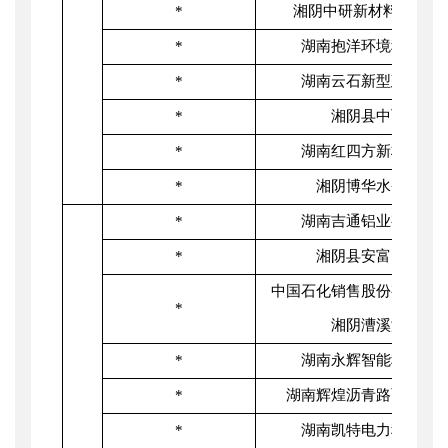
*
湘阴中研新材料科技有
*
湖南抱洋环境科技有
*
湖南云石新型建材有
*
湘阴县中飞加油
*
湖南红四方新材料有
*
湘阴博华水务有限
*
湖南吉通铝业有限责
*
湘阴县安富民用建
中国石化销售股份有限公
*
湘阴漕溪港加油
*
湖南永辉智能科技有
*
湖南辉煌沥青路面工程
*
湖南凯特电力科技有