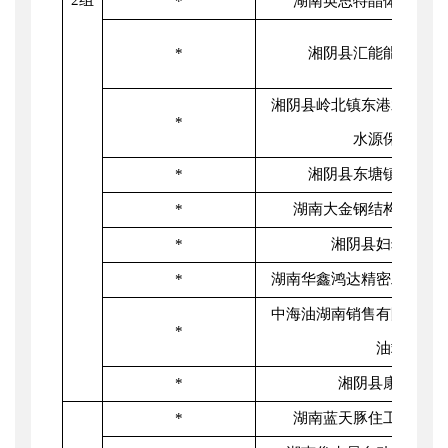
2组
*
湖南英思特晶体电波有
*
湘阴县汇能能源有限
湘阴县岭北镇东港水厂地
*
水源保护区
*
湘阴县东塘镇污水处
*
湖南大金钢结构工程有
*
湘阴县妇幼保健
*
湖南华鑫鸿达精密工业有
中海油湖南销售有限公司
*
油站
*
湘阴县康复医院
*
湖南蓝天豚住工科技有