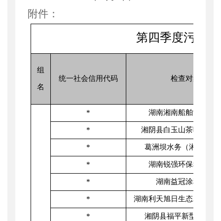
附件：
第四季度污染源
组
统一社会信用代码
检查对象名称
名
*
湖南湘南船舶制造有
*
湘阴县白玉山茶叶食品
*
葛洲坝水务（湘阴）有
*
湖南锐强环保科技有
*
湖南益冠涂料有限
*
湖南利天旭日生态农业发
*
湘阴县福平新型建材有