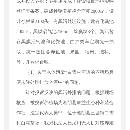
成并投入养殖；养殖场完成了建设项目环境影响
登记表备案，建成牲猪养殖栏舍面积2800㎡，设
计存栏量2100头，有粪污处理设施，建有化粪池
200m³，黑膜沼气池250m³，除臭墙3个。粪污暂
存黑膜沼气池和化粪池，由抽粪车定期统一抽
取，统一送往各养鱼池、果园、稻田、肥料厂
等，并登记台账。
（1）关于水体污染“白雪村河边的养猪场粪
便未经处理排放入河中”的问题。
针对投诉反映的粪污外排的问题，根据现场
核查，被投诉养殖场为湘阴县康益生态种养殖合
作社，法定代表人吴**，位于湘阴县三塘镇白雪
村白雪茶场；我局执法人员采用无人机对该养殖