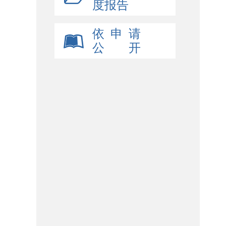
度报告
依 申 请
公 开