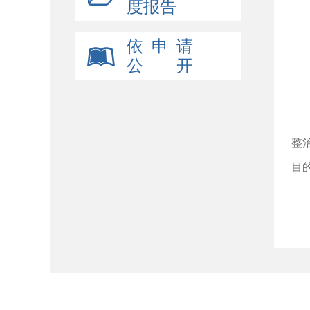
度报告
副
依 申 请
成
公 开
领
二
土
整
目