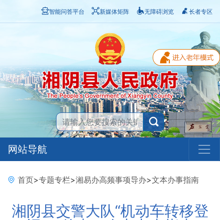
智能问答平台
新媒体矩阵
无障碍浏览
长者专区
网站导航
首页
>
专题专栏
>
湘易办高频事项导办
>
文本办事指南
湘阴县交警大队“机动车转移登