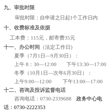
九、审批时限
审
批时限：自申请之日起
1
个工作日内
十、收费标准及依据
工本费：
1
15
元，邮寄费
3
5
元
十一、办公时间
（法定工作日
)
夏季（
7月1日—9月30日）：
上午
8
：
3
0
—12:00 下午13:30—17:
00
冬季（
10月1日—次年6月30日）：
上午
9:00—12:00 下午13:00—17:00
十二、咨询及投诉监督电话
咨询电话：
0730-2339688
政务中心电
话：
0730-2222353