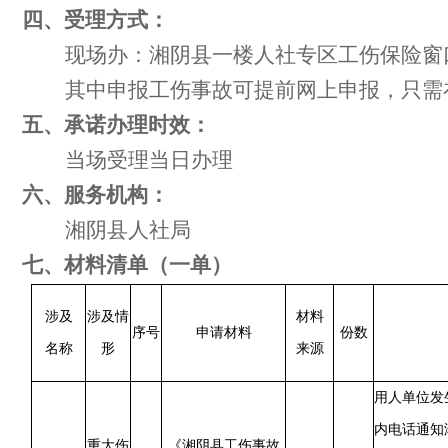
四、受理
方式：
现场办：湘阴县一楼人社专区工伤保险窗
其中申报工伤事故可提前网上申报，只需
五、承诺办理时效：
当场受理当日办理
六、
服务
机构
：
湘阴县人社局
七
、材料清单（一单）
涉及
涉及情
材料
序号
申请材料
份数
名称
形
来源
用人单位发
内电话通知
重大伤
《湘阴县工伤事故