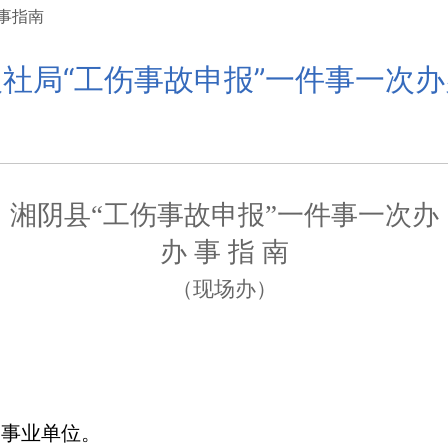
事指南
社局“工伤事故申报”一件事一次
湘阴县
“
工伤事故申报
”
一件事一次办
办
事
指
南
（现场办）
企事业单位。