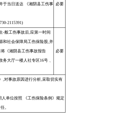
并于当日送达 《湘阴县工伤事
必要
0730-2115391)
生
-般工伤事故后,应第一时间
源和社会保障局工伤保险股,并
日将《湘阴县工伤事故报告
必要
政务大厅一楼
人社专区
16号 、
》
,对事故原因进行分析,采取切实有
,用人单位按照 《工伤保险条例》规定
责任
。