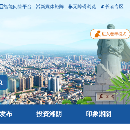
智能问答平台
新媒体矩阵
无障碍浏览
长者专区
发布
投资湘阴
印象湘阴