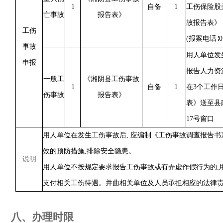
1
自备
1
工伤保险股
亡事故
报告表》
故报告表》
工伤
(报案电
话
∶
事故
用人单位发
申报
报告人力资
一般工
《湘阴县工伤事故
1
自备
1
在3个工作
伤事故
报告表》
表》送至
县
17号窗口
用人单位在发生工伤事故后
,
应编制
《工伤事故调查报告书
效的预防措施,排除安全隐患。
说明
用人单位不按规定要求报告工伤事故或有弄虚作假行为的
支付相关工伤待遇。并曲相关单位及人员承担相应的法律
八、办理
时限