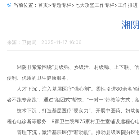
当前位置：
首页
>
专题专栏
>
七大攻坚工作专栏
>
工作推进
湘阴
来源：卫健局
2025-11-17 16:06
湘阴县紧紧围绕“县级强、乡级活、村级稳、上下联、信息
便利、优质的卫生健康服务。
人才下沉，注入基层医疗“强心剂”。柔性引进80余名省级
者不跑专家跑”。通过“组团式”帮扶、“一对一”带教等方
技术下沉，打造基层医疗“硬实力”。开展中医药、妇幼健
程心电诊断等服务，8家卫生院和75家村卫生室铺设远程心
管理下沉，激活基层医疗“新动能”。推动县级医院分区包