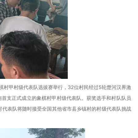
棋村甲村级代表队选拔赛举行，32位村民经过5轮楚河汉界激
南首支正式成立的象棋村甲村级代表队。获奖选手和村队队员
村代表队将随时接受全国其他省市县乡镇村的村级代表队挑战