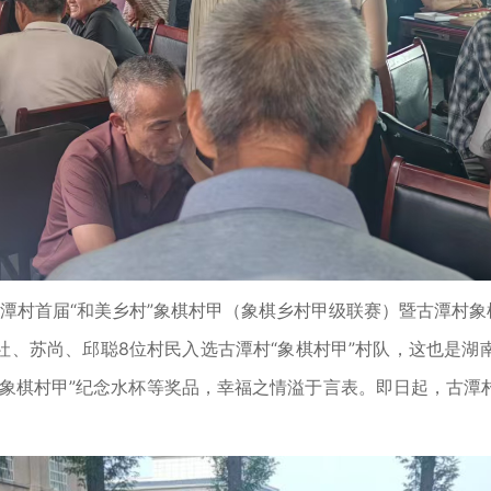
潭村首届“和美乡村”象棋村甲（象棋乡村甲级联赛）暨古潭村象
社、苏尚、邱聪8位村民入选古潭村“象棋村甲”村队，这也是湖
“象棋村甲”纪念水杯等奖品，幸福之情溢于言表。即日起，古潭