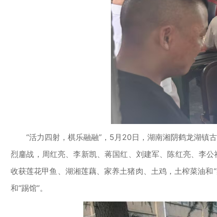
“活力四射，棋乐融融”，5月20日，湖南湘阴鹤龙湖镇古
烈鏖战，周红亮、李新凯、蒋国红、刘建军、陈红亮、李公
收获莲花甲鱼、湖湘莲藕、家养土猪肉、土鸡，土榨菜油和
和“踢馆”。