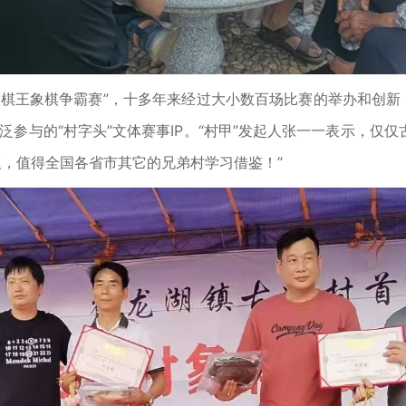
民棋王象棋争霸赛”，十多年来经过大小数百场比赛的举办和创新
众广泛参与的“村字头”文体赛事IP。“村甲”发起人张一一表示
板，值得全国各省市其它的兄弟村学习借鉴！”