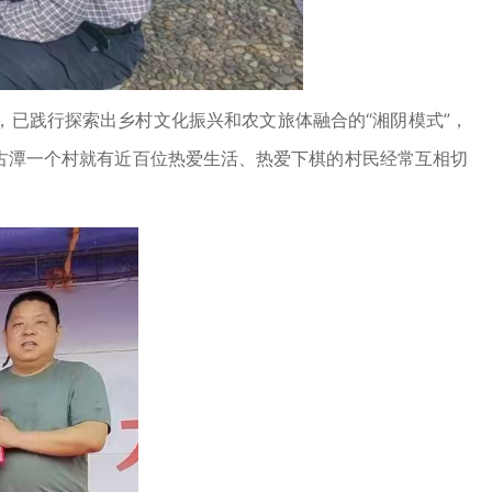
，已践行探索出乡村文化振兴和农文旅体融合的“湘阴模式”，
，仅仅古潭一个村就有近百位热爱生活、热爱下棋的村民经常互相切