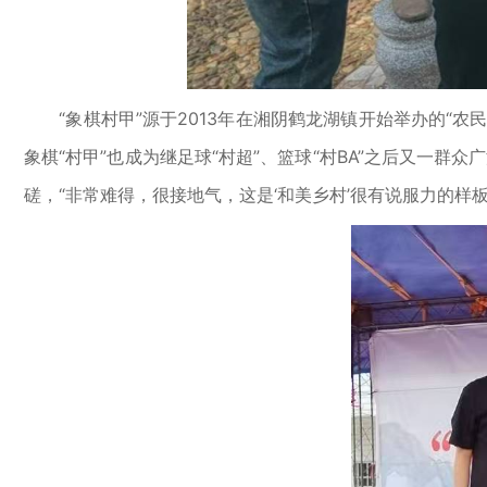
“象棋村甲”源于2013年在湘阴鹤龙湖镇开始举办的“农
象棋“村甲”也成为继足球“村超”、篮球“村BA”之后又一群
磋，“非常难得，很接地气，这是‘和美乡村’很有说服力的样