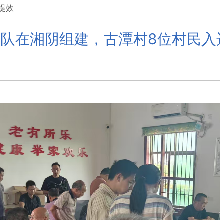
提效
村队在湘阴组建，古潭村8位村民