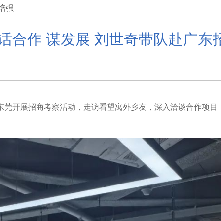
培强
 话合作 谋发展 刘世奇带队赴广东
东莞开展招商考察活动，走访看望寓外乡友，深入洽谈合作项目