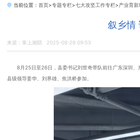
当前位置：
首页
>
专题专栏
>
七大攻坚工作专栏
>
产业育新
叙乡情
来源：掌上湘阴
2025-08-28 09:53
8月25日至26日，县委书记刘世奇带队前往广东深圳、
县级领导姜华、刘界雄、焦洪桥参加。