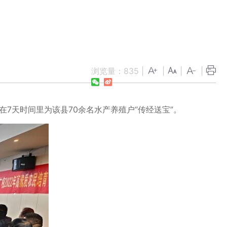
浏览量：
835
|
|
|
|
在7天时间里为该县70余名水产养殖户“传经送宝”。