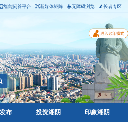
智能问答平台
新媒体矩阵
无障碍浏览
长者专区
发布
投资湘阴
印象湘阴