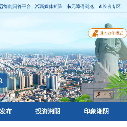
智能问答平台
新媒体矩阵
无障碍浏览
长者专区
发布
投资湘阴
印象湘阴