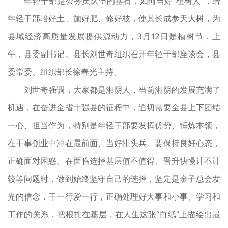
年轻干部是公务员队伍的基石，如何当好“植树人”，给
年轻干部培好土、施好肥、修好枝，使其长成参天大树，为
县域经济高质量发展提供源动力，3月12日是植树节，上
午，县委副书记、县长刘世奇组织召开年轻干部座谈会，县
委常委、组织部长徐春光主持。
刘世奇强调，大家都是湘阴人，当前湘阴的发展充满了
机遇，在奋进全省十强县的征程中，迫切需要全县上下团结
一心、担当作为，特别是年轻干部要发挥优势、锤炼本领，
在干事创业中冲在最前面、当好排头兵。要保持良好心态，
正确面对困惑。在面临选择基层值不值得、晋升快慢计不计
较等问题时，做到始终坚守自己的选择，坚定是金子总会发
光的信念，干一行爱一行，正确处理好大事和小事、学习和
工作的关系，把根扎在基层，在人生这张“白纸”上描绘出最