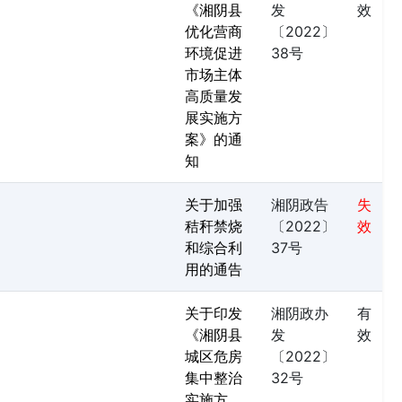
《湘阴县
发
效
优化营商
〔2022〕
环境促进
38号
市场主体
高质量发
展实施方
案》的通
知
关于加强
湘阴政告
失
秸秆禁烧
〔2022〕
效
和综合利
37号
用的通告
关于印发
湘阴政办
有
《湘阴县
发
效
城区危房
〔2022〕
集中整治
32号
实施方