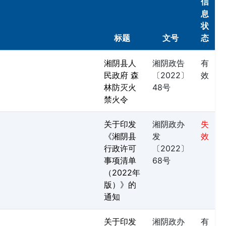
信
息
状
标题
文号
态
湘阴县人
湘阴政告
有
民政府 森
〔2022〕
效
林防灭火
48号
禁火令
关于印发
湘阴政办
失
《湘阴县
发
效
行政许可
〔2022〕
事项清单
68号
（2022年
版）》的
通知
关于印发
湘阴政办
有