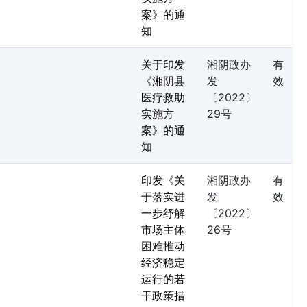
案》的通
知
关于印发
湘阴政办
有
《湘阴县
发
效
医疗救助
〔2022〕
实施方
29号
案》的通
知
印发《关
湘阴政办
有
于落实进
发
效
一步纾解
〔2022〕
市场主体
26号
困难推动
经济稳定
运行的若
干政策措