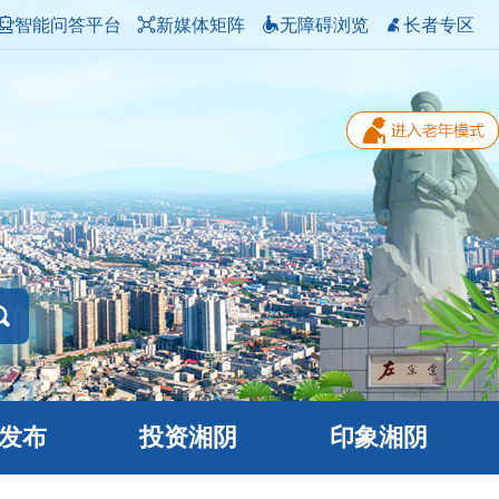
智能问答平台
新媒体矩阵
无障碍浏览
长者专区
发布
投资湘阴
印象湘阴