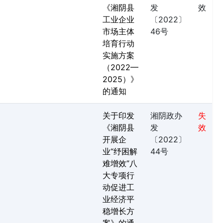
《湘阴县
发
效
工业企业
〔2022〕
市场主体
46号
培育行动
实施方案
（2022—
2025）》
的通知
关于印发
湘阴政办
失
《湘阴县
发
效
开展企
〔2022〕
业“纾困解
44号
难增效”八
大专项行
动促进工
业经济平
稳增长方