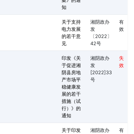
案》的通
知
关于支持
湘阴政办
有
电力发展
发
效
的若干意
〔2022〕
见
42号
印发《关
湘阴政办
失
于促进湘
发
效
阴县房地
[2022]33
产市场平
号
稳健康发
展的若干
措施（试
行）》的
通知
关于印发
湘阴政办
有