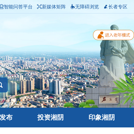
智能问答平台
新媒体矩阵
无障碍浏览
长者专区
发布
投资湘阴
印象湘阴