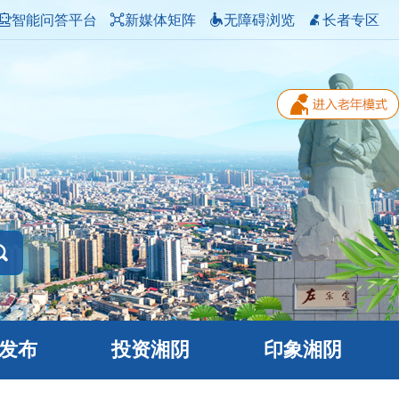
智能问答平台
新媒体矩阵
无障碍浏览
长者专区
发布
投资湘阴
印象湘阴