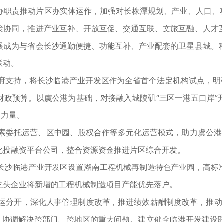
办职责推动片区办实体运作，加强对长株潭规划、产业、人口、功
接协同，推进产业互补、开放互促、交通互联、文旅互融、人才
展成为与省会长沙通勤便捷、功能互补、产业配套的卫星县城。
联动。
府支持，将长沙临港产业开发区作为全省首个法定机构试点，明
财政预算。以虞公港为基础，对接融入城陵矶“三区一港五口岸”
阴力量。
委托运营、区中园、股权合作等多元化运营模式，助力虞公港开
化投融资平台公司，整合资源资金推进片区综合开发。
长沙临港产业开发区设置湖南工程机械再制造特色产业园，高标
龙头企业将新增的工程机械制造项目产能优先落户。
运分开，深化人事管理制度改革，推进绩效薪酬制度改革，推动“
制，协调解决跨部门、跨地区的重大问题。建立健全临港开发建设