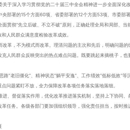
市委关于深入学习贯彻党的二十届三中全会精神进一步全面深化
央部署的15个方面60项、省委部署的12个方面53项、市委部署
全面贯彻“先立后破、不立不破”原则，正确处理全局和局部、当
效和人民群众满意度检验改革成效。
而改革，不为模式而改革。理清问题的主次和先后，明确问题的
攻克人民群众反映突出的热点难点问题。既要跳起来摘桃子，也
路“老旧僵化”、精神状态“躺平安逸”、工作绩效“低标低效”
重点问题紧盯不放，全力保障改革各项任务落实落地落细。
推进、督促落实作用，优化改革推进落实机制，坚持上下协同、
改革任务。各级各部门要加强组织领导，强化责任担当，按时推
展