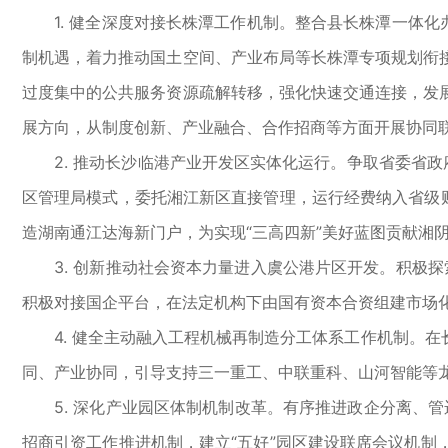
1. 健全深度对接长株潭工作机制。整合县长株潭一体化
制机遇，着力推动国土空间、产业布局等长株潭专项规划衔
过度集中的公共服务资源疏解转移，强化快速交通连接，发
展方向，从制度创新、产业融合、合作招商等方面开展协同
2. 推动长沙临港产业开发区实体化运行。争取省委省政
区管理局模式，委托湘江新区直接管理，运行经费纳入省级
造湖南通江达海新门户，为实现“三高四新”美好蓝图贡献湘
3. 创新推动社会资本力量进入虞公港片区开发。积极探索
积极对接国企平台，在法定机构下由国有资本合资组建市场
4. 健全主动融入工程机械再制造分工体系工作机制。在
同、产业协同，引导支持三一重工、中联重科、山河智能等
5. 深化产业园区体制机制改革。有序推进政企分离、管
招商引资工作推进机制，建立“五好”园区建设联席会议机