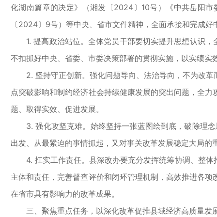
化湖南篇章的决定》（湘发〔2024〕10号）《中共岳阳
〔2024〕9号）等中央、省市文件精神，全面承接和完成好中
1. 提高政治站位。全体党员干部要切实提升思想认识，
不扣抓好中央、省委、市委决策部署的贯彻实施，以实绩实
2. 坚持守正创新。强化问题导向、法治导向，不为改革
点突破影响和制约经济社会持续健康发展的突出问题，全力
题、取得实效、促进发展。
3. 强化攻坚克难。始终坚持一张蓝图绘到底，破除理念思
出发、从最紧迫的事情抓起，又对事关改革发展稳定大局的
4. 扛实工作责任。县深改办要充分发挥统筹协调、整体
主体和责任，完善督查评价和闭环管理机制，高效推进各项
在省市具有影响力的改革成果。
三、聚焦重点任务，以深化改革促推县域经济高质量发