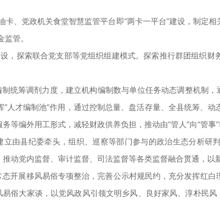
加油卡、党政机关食堂智慧监管平台即“两卡一平台”建设，制定
金监管。
建设，探索联合党支部等党组织组建模式。探索推行群团组织财
编制统筹调剂力度，建立机构编制数与单位任务动态调整机制，通
挥“人才编制池”作用，通过控制总量、盘活存量、全县统筹、动
务等编外用工形式，减轻财政供养负担，推动由“管人”向“管事”
建立由县纪委牵头，组织、巡察等部门参与的政治生态分析研
，推动党内监督、审计监督、司法监督等各类监督融合贯通，以
常态开展移风易俗专项整治，完善公示村规民约，充分发挥红白
风易俗大家谈，以党风政风引领文明乡风、良好家风、淳朴民风