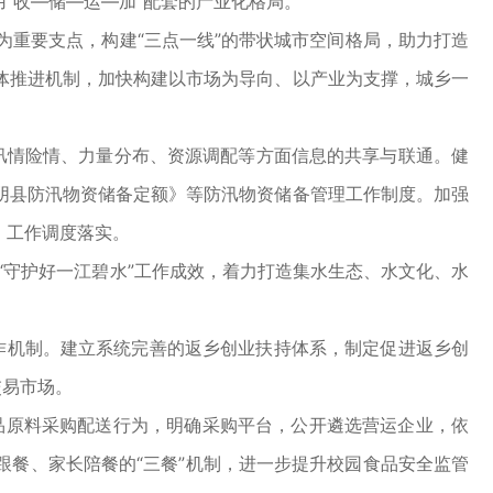
“收—储—运—加”配套的产业化格局。
为重要支点，构建“三点一线”的带状城市空间格局，助力打造
体推进机制，加快构建以市场为导向、以产业为支撑，城乡一
汛情险情、力量分布、资源调配等方面信息的共享与联通。健
阴县防汛物资储备定额》等防汛物资储备管理工作制度。加强
、工作调度落实。
“守护好一江碧水”工作成效，着力打造集水生态、水文化、水
作机制。建立系统完善的返乡创业扶持体系，制定促进返乡创
交易市场。
品原料采购配送行为，明确采购平台，公开遴选营运企业，依
餐、家长陪餐的“三餐”机制，进一步提升校园食品安全监管