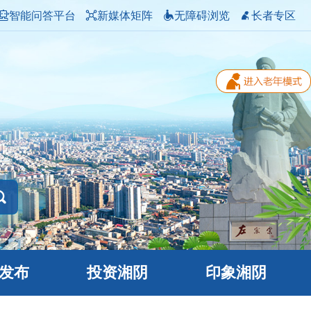
智能问答平台
新媒体矩阵
无障碍浏览
长者专区
发布
投资湘阴
印象湘阴