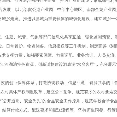
编制。引进综合利用链主企业，推进产业链建设，形成综合利用
融合发展，以北部虞公港产业园、中部中心城区、南部金龙产业园
丽城乡走廊。推进以县城为重要载体的城镇化建设，建立城乡一
源、住建、城管、气象等部门信息化共享互通，强化监测预警、
险、日常管护、物资储备、信息报送等工作机制，制定完善《湘
技术支撑力量，加强要素保障、力量调配、业务培训、人员交流
江河湖泊特色资源，创新谋划建设洞庭湖“水乡客厅”，充分展示
高效的创业保障体系，打造协调联动、信息互通、资源共享的工
化农村集体产权制度改革，建立公平竞争、规范有序的农村要素
持“公开透明、安全为先”的食品安全工作原则，规范学校食堂食
、结算付款方式、配送要求和配送流程等。坚持师生同餐、行管跟