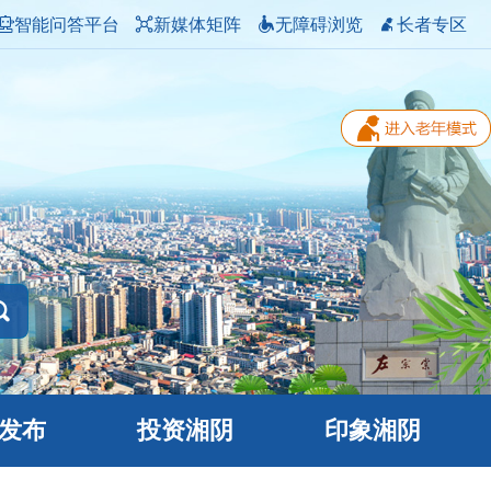
智能问答平台
新媒体矩阵
无障碍浏览
长者专区
发布
投资湘阴
印象湘阴