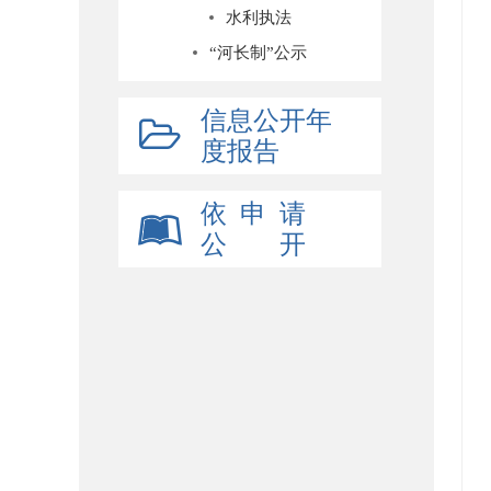
水利执法
“河长制”公示
信息公开年
度报告
依 申 请
公 开