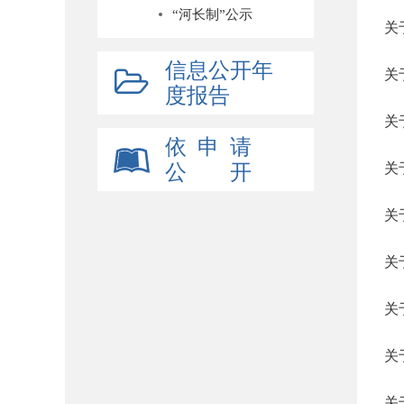
“河长制”公示
关
信息公开年
关
度报告
关
依 申 请
公 开
关
关
关
关
关
关