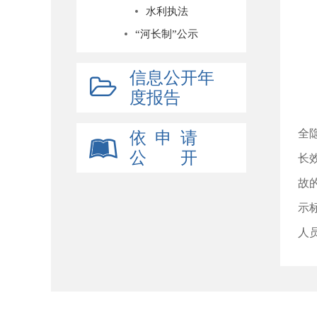
水利执法
“河长制”公示
信息公开年
度报告
2
全
依 申 请
公 开
长
故
示
人