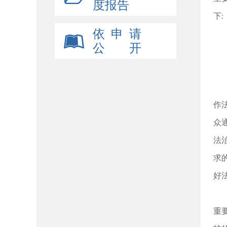
度报告
下:
依 申 请
公 开
作
众
法
求
好
重