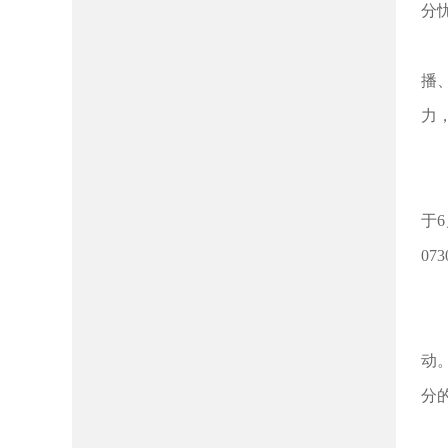
分
播
力
于
07
动
分