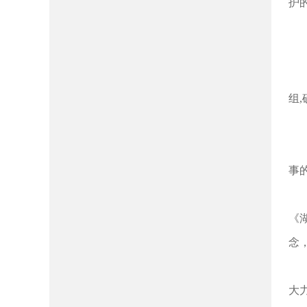
护
组
事
《
念
大