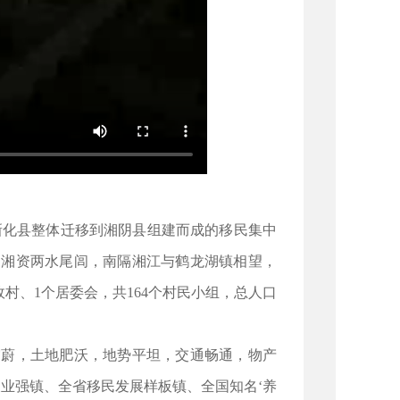
新化县整体迁移到湘阴县组建而成的移民集中
、湘资两水尾闾，南隔湘江与鹤龙湖镇相望，
政村、1个居委会，共164个村民小组，总人口
蔚，土地肥沃，地势平坦，交通畅通，物产
业强镇、全省移民发展样板镇、全国知名‘养