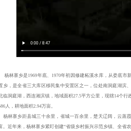
林寨乡是1969年底、1970年初因修建柘溪水库，从娄底市
置乡，是全省三大库区移民集中安置区之一，位处南洞庭湖滨
北临洞庭湖，西连湘滨镇，地域面积27.5平方公里，现辖14个行
0586人，耕地面积2.94万亩。
林寨乡距县城三十余里，省城一百余里，楚天辽阔，云蒸霞
富。近年来，杨林寨乡紧盯创建“省级乡村振兴示范乡镇、全省农