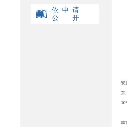
依 申 请
公 开
杨
安
东
3
杨
丰