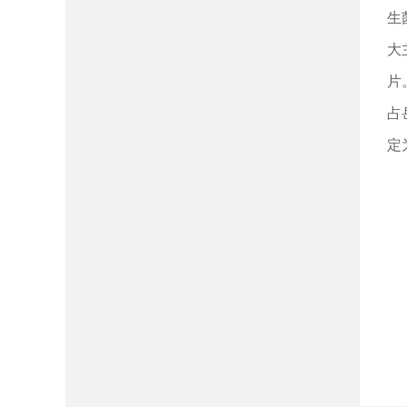
生
大
片
占
定