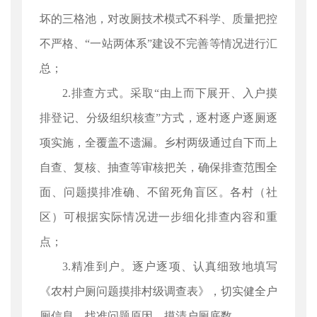
坏的三格池，对改厕技术模式不科学、质量把控
不严格、“一站两体系”建设不完善等情况进行汇
总；
2.排查方式。采取“由上而下展开、入户摸
排登记、分级组织核查”方式，逐村逐户逐厕逐
项实施，全覆盖不遗漏。乡村两级通过自下而上
自查、复核、抽查等审核把关，确保排查范围全
面、问题摸排准确、不留死角盲区。各村（社
区）可根据实际情况进一步细化排查内容和重
点；
3.精准到户。逐户逐项、认真细致地填写
《农村户厕问题摸排村级调查表》，切实健全户
厕信息，找准问题原因，摸清户厕底数。