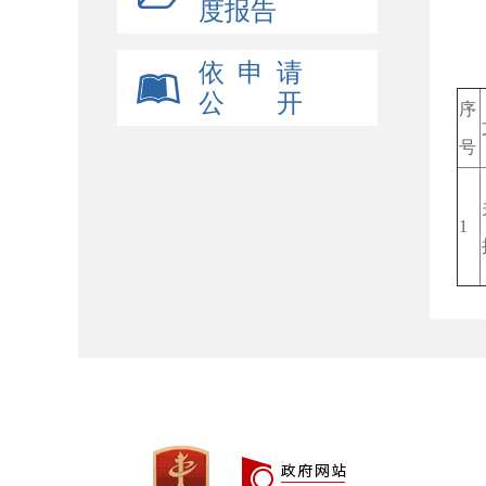
度报告
通
依 申 请
作
公 开
序
号
1