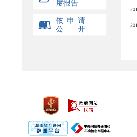
度报告
2
依 申 请
2
公 开