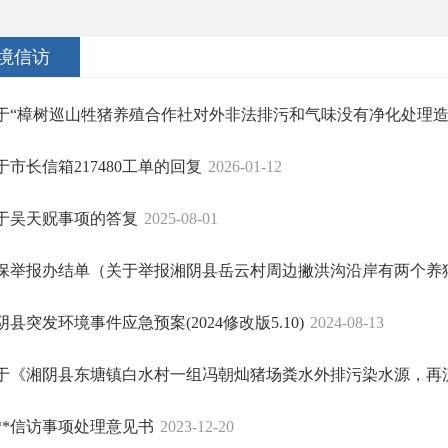
境信访
于“樟树巡山牲猪养殖合作社对外非法排污和气味没有净化处理造成
于市长信箱217480工单的回复
2026-01-12
于吴天贶事项的答复
2025-08-01
保举报办结单（关于举报湘阴县岳云村周边撇洪沟沿岸有两个养猪场
阴县突发环境事件应急预案(2024修改版5.10)
2024-08-13
于《湘阴县东塘镇白水村一组冯朝灿猪场粪水外排污染水源，再流至
**信访事项处理意见书
2023-12-20