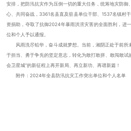
安排，把防汛抗灾作为压倒一切的重大任务，统筹地灾防御
心、共同奋战，3361名县直及驻县单位干部、1537名镇
资捐助，夺取了抗御2024年暴雨洪涝灾害的全面胜利，
位和个人予以通报。
风雨洗尽铅华，奋斗成就梦想。当前，湘阴正处于前所未
于担当、勇于争先的坚定意志，转化为敢打敢拼、敢闯敢试的
会卫星城”的新征程上再开新局、再立新功、再谱新篇！
附件：2024年全县防汛抗灾工作突出单位和个人名单