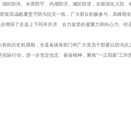
、湖区防洪、水库防守、内湖防涝、城区防渍，全面强化人防、
村干部冒高温酷暑坚守防汛抗灾一线，广大群众积极参与，高峰期
进一步增强了全县上下同舟共济、合力攻坚的凝聚力和向心力。经
有的历史机遇期，全县各级各部门和广大党员干部要以防汛抗灾
实际行动，进一步坚定信念、振奋精神，聚焦“一正四新”工作思