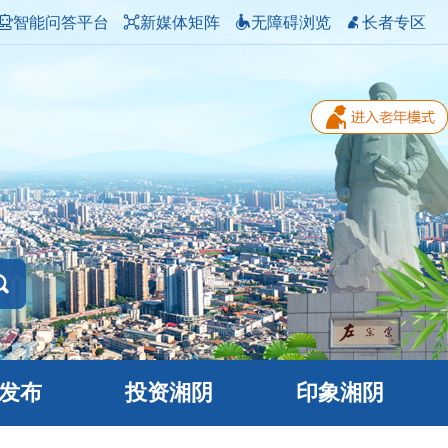
智能问答平台
新媒体矩阵
无障碍浏览
长者专区
发布
投资湘阴
印象湘阴