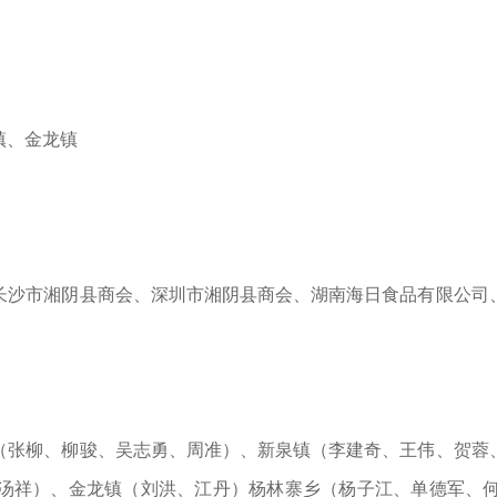
镇、金龙镇
沙市湘阴县商会、深圳市湘阴县商会、湖南海日食品有限公司、
张柳、柳骏、吴志勇、周准）、新泉镇（李建奇、王伟、贺蓉、
汤祥）、金龙镇（刘洪、江丹）杨林寨乡（杨子江、单德军、