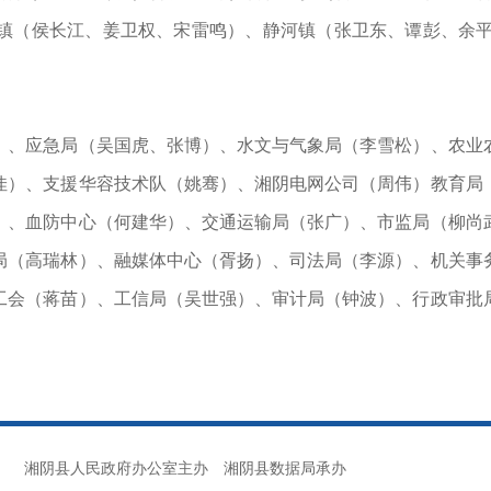
镇（侯长江、姜卫权、宋雷鸣）、静河镇（张卫东、谭彭、余平科
）
、应急局（吴国虎、张博）、水文与气象局（李雪松）、农业农
佳）、支援华容技术队（姚骞）、湘阴电网公司（周伟）教育局
）、血防中心（何建华）、交通运输局（张广）、市监局（柳尚
局（高瑞林）、融媒体中心（胥扬）、司法局（李源）、机关事
工会（蒋苗）、工信局（吴世强）、审计局（钟波）、行政审批
湘阴县人民政府办公室主办
湘阴县数据局承办